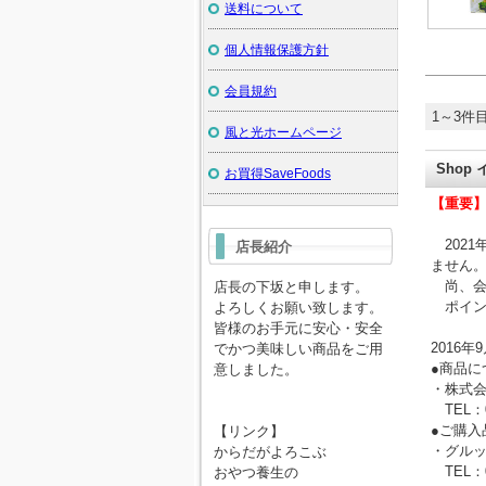
送料について
個人情報保護方針
会員規約
1～3件目
風と光ホームページ
Shop
お買得SaveFoods
【重要
2021
店長紹介
ません
尚、会
店長の下坂と申します。
ポイン
よろしくお願い致します。
皆様のお手元に安心・安全
2016年
でかつ美味しい商品をご用
●商品に
意しました。
・株式会
TEL：045
●ご購入
【リンク】
・グルッ
からだがよろこぶ
TEL：042
おやつ養生の