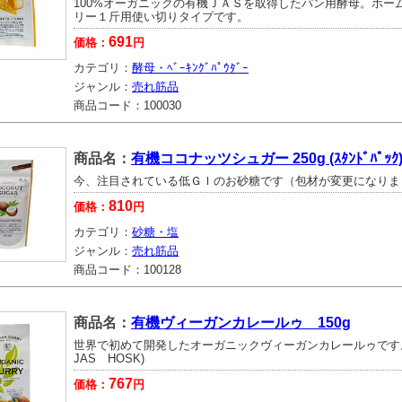
100%オーガニックの有機ＪＡＳを取得したパン用酵母。ホー
リー１斤用使い切りタイプです。
691
価格：
円
カテゴリ：
酵母・ﾍﾞｰｷﾝｸﾞﾊﾟｳﾀﾞｰ
ジャンル：
売れ筋品
商品コード：
100030
商品名：
有機ココナッツシュガー 250g (ｽﾀﾝﾄﾞﾊﾟｯｸ
今、注目されている低ＧＩのお砂糖です（包材が変更になりま
810
価格：
円
カテゴリ：
砂糖・塩
ジャンル：
売れ筋品
商品コード：
100128
商品名：
有機ヴィーガンカレールゥ 150g
世界で初めて開発したオーガニックヴィーガンカレールゥです
JAS HOSK)
767
価格：
円