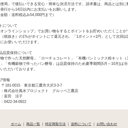
郵便局」で後払いできる安心・簡単な決済方法です。請求書は、商品とは別に
発行から14日以内にお支払いをお願いします。
金額：送料税込み54,000円まで）
トについて
光オンラインショップ」でお買い物をするとポイントをお貯めいただくことが
（税抜き）の1%がポイントにて還元され、「1ポイント=1円」として次回以
際にお使いいただけます。
品品質保持について
穀物で作った天然酵母」「ローチョコレート」「有機パンミックス粉キット（
」「有機穀物で作ったパン酵母」は品質保持のため夏季期間(5月～10月)は
ていただいております。
プ情報
〒181-0015 東京都三鷹市大沢3-3-7
 ：株式会社風水プロジェクト グルッペ三鷹店
名：富田 涼子
422-34-0922
ホーム
｜
商品一覧
｜
特定商取引法
｜
送料について
｜
お問い合わせ