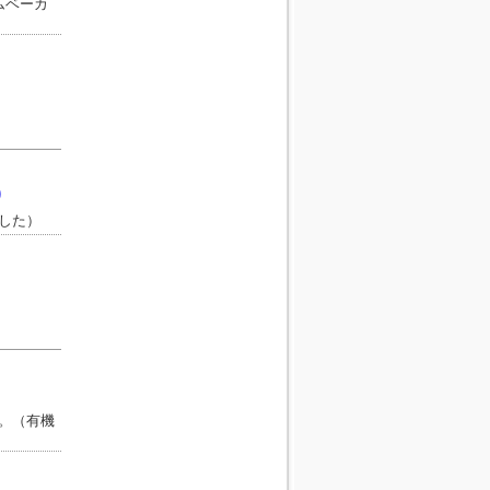
ムベーカ
)
した）
。（有機