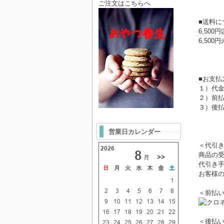
ご注文はこちらへ
■送料に
6,50
6,50
北海道：
クール
■お支払
１）代金
２）前
３）後
営業日カレンダー
＜代引
商品の
代引き
お客様
＜前払
＜後払い