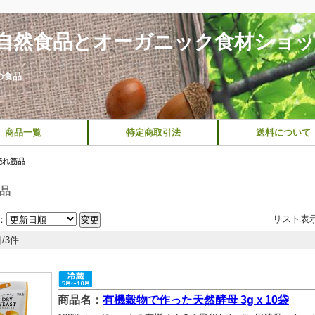
自然食品とオーガニック食材ショ
の食品
商品一覧
特定商取引法
送料について
売れ筋品
品
リスト表
：
/3件
商品名：
有機穀物で作った天然酵母 3gｘ10袋