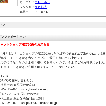
カテゴリ：
カレールゥ
ジャンル：
売れ筋品
商品コード：
100096
/3件
 インフォメーション
】ネットショップ運営変更のお知らせ
年6月1日より、当ショップの運営変更に伴う送料の変更及び支払い方法には
。皆様には、引き続き当ショップのご愛用お願い申し上げます。
員様の情報はそのまま引き継いでおりますので、今までご利用時取得された
ト等は、引き続きご利用可能ですので、ご安心下さい。
9月より
ついてのお問い合わせは
社風と光 商品問合せ窓口
-316-2020 info@kazetohikari.jp
品についてのお問い合わせは
ペ三鷹店 風と光商品問合せ窓口
2-34-0922 shop3@kazetohikari.co.jp