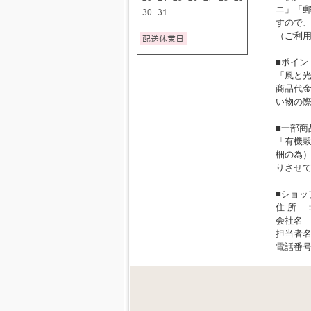
ニ」「
すので、
（ご利用
■ポイン
「風と
商品代金
い物の
■一部商
「有機
梱の為）
りさせ
■ショッ
住 所 ：
会社名
担当者
電話番号：0