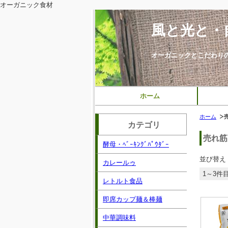
オーガニック食材
風と光と・
オーガニックとこだわり
ホーム
ホーム
カテゴリ
売れ筋
酵母・ﾍﾞｰｷﾝｸﾞﾊﾟｳﾀﾞｰ
並び替え
カレールゥ
1～3件目
レトルト食品
即席カップ麺＆棒麺
中華調味料